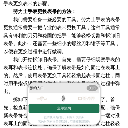
手表更换表带的步骤。
劳力士手表更换表带的方法：
我们需要准备一些必要的工具。劳力士手表的表带
更换通常需要一把专业的表带更换工具，这种工具通常
具有锋利的刀刃和稳固的把手，能够轻松切割和拆卸旧
表带。此外，还需要一些细小的螺丝刀和钳子等工具，
以便在更换过程中进行微调。
我们开始拆卸旧表带。首先，需要仔细观察手表的
表耳和表带连接处，确保了解表带是如何固定在表耳上
的。然后，使用表带更换工具轻轻撬起表带固定柱，同
时用手指或钳子固定住表带，避免表带在拆卸过程中弹
预约入口
关闭
出。
拆卸下旧表带后，就可以开始安装新表带了。首
先，检查新表带的尺寸和颜色是否与手表相匹配，确保
立即预约
新表带符合您的审美需求。然后，将新表带的一端对准
提前预约免排队，到店即享服务
预约时间有变无需取消，可随时重新预约
表耳上的固定柱，使用表带更换工具将表带固定柱轻轻