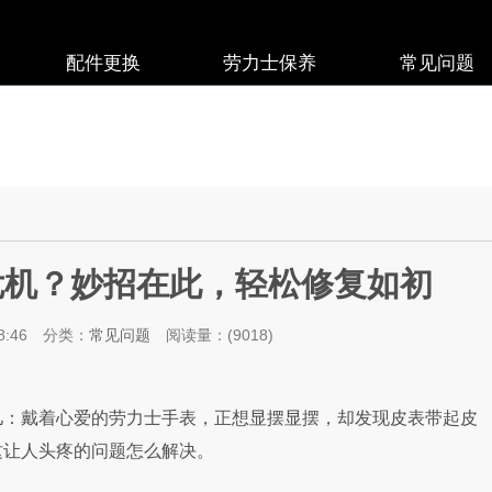
配件更换
劳力士保养
常见问题
危机？妙招在此，轻松修复如初
8:46
分类：
常见问题
阅读量：(9018)
：戴着心爱的劳力士手表，正想显摆显摆，却发现皮表带起皮
这让人头疼的问题怎么解决。